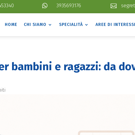
453340

3935693176
segret

HOME
CHI SIAMO
SPECIALITÀ
AREE DI INTERESS
er bambini e ragazzi: da do
iti