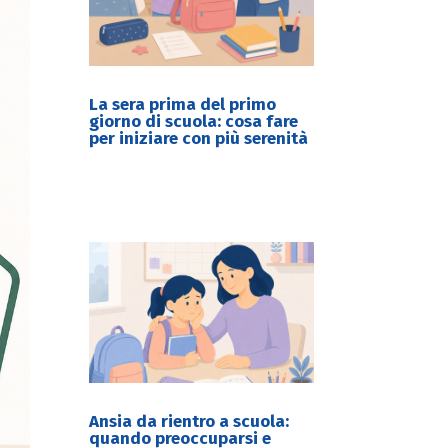
La sera prima del primo
giorno di scuola: cosa fare
per iniziare con più serenità
Ansia da rientro a scuola:
quando preoccuparsi e