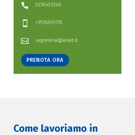
0230453340

+3935693176

segreteria@ieled.it

PRENOTA ORA
Come lavoriamo in