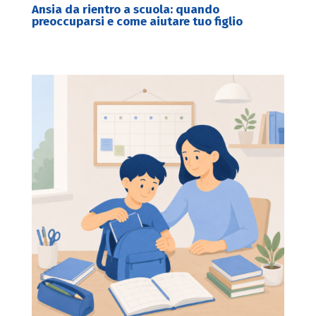
Ansia da rientro a scuola: quando
preoccuparsi e come aiutare tuo figlio