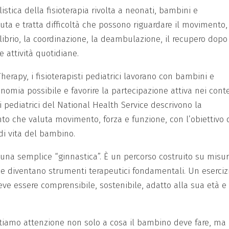
listica della fisioterapia rivolta a neonati, bambini e
aluta e tratta difficoltà che possono riguardare il movimento,
uilibrio, la coordinazione, la deambulazione, il recupero dopo
e attività quotidiane.
erapy, i fisioterapisti pediatrici lavorano con bambini e
mia possibile e favorire la partecipazione attiva nei conte
i pediatrici del National Health Service descrivono la
to che valuta movimento, forza e funzione, con l’obiettivo 
 di vita del bambino.
i una semplice “ginnastica”. È un percorso costruito su misur
ione diventano strumenti terapeutici fondamentali. Un eserciz
ve essere comprensibile, sostenibile, adatto alla sua età e
stiamo attenzione non solo a cosa il bambino deve fare, ma