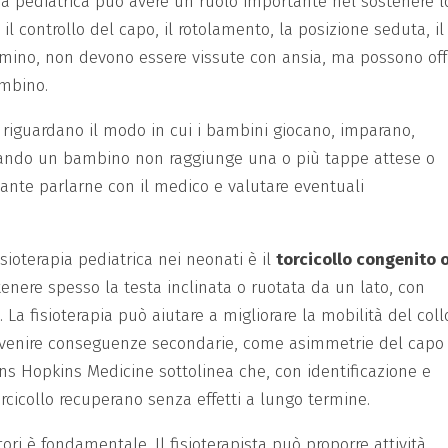
apia pediatrica può avere un ruolo importante nel sostenere l
l controllo del capo, il rotolamento, la posizione seduta, il
mmino, non devono essere vissute con ansia, ma possono off
ambino.
o riguardano il modo in cui i bambini giocano, imparano,
uando un bambino non raggiunge una o più tappe attese o
ante parlarne con il medico e valutare eventuali
sioterapia pediatrica nei neonati è il
torcicollo congenito 
tenere spesso la testa inclinata o ruotata da un lato, con
. La fisioterapia può aiutare a migliorare la mobilità del coll
revenire conseguenze secondarie, come asimmetrie del capo
ns Hopkins Medicine sottolinea che, con identificazione e
rcicollo recuperano senza effetti a lungo termine.
ori è fondamentale. Il fisioterapista può proporre attività