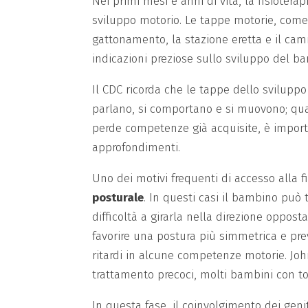
Nei primi mesi e anni di vita, la fisioter
sviluppo motorio. Le tappe motorie, come i
gattonamento, la stazione eretta e il ca
indicazioni preziose sullo sviluppo del b
Il CDC ricorda che le tappe dello svilupp
parlano, si comportano e si muovono; q
perde competenze già acquisite, è import
approfondimenti.
Uno dei motivi frequenti di accesso alla fi
posturale
. In questi casi il bambino può 
difficoltà a girarla nella direzione opposta
favorire una postura più simmetrica e p
ritardi in alcune competenze motorie. Joh
trattamento precoci, molti bambini con to
In questa fase, il coinvolgimento dei genit