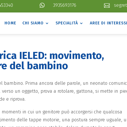
453340

3935693176
segret

HOME
CHI SIAMO
SPECIALITÀ
AREE DI INTERESS
trica IELED: movimento,
re del bambino
del bambino. Prima ancora delle parole, un neonato comuni
ga verso un oggetto, prova a rotolare, gattona, si mette in pie
de e riprova.
o momenti in cui un genitore può accorgersi che qualcosa
ngimento delle tappe motorie, una postura sempre uguale, 