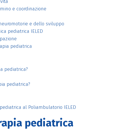
 vita
ammino e coordinazione
i neuromotorie e dello sviluppo
pica pediatrica IELED
cipazione
rapia pediatrica
ia pediatrica?
pia pediatrica?
 pediatrica al Poliambulatorio IELED
erapia pediatrica