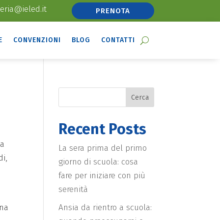
eria@ieled.it
PRENOTA
E
CONVENZIONI
BLOG
CONTATTI
Cerca
Recent Posts
ca
La sera prima del primo
di,
giorno di scuola: cosa
fare per iniziare con più
serenità
Ansia da rientro a scuola:
una