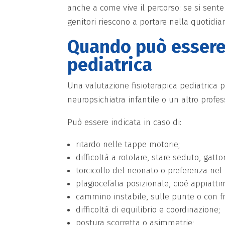
anche a come vive il percorso: se si sente 
genitori riescono a portare nella quotidian
Quando può essere u
pediatrica
Una valutazione fisioterapica pediatrica pu
neuropsichiatra infantile o un altro profe
Può essere indicata in caso di:
ritardo nelle tappe motorie;
difficoltà a rotolare, stare seduto, gat
torcicollo del neonato o preferenza nel 
plagiocefalia posizionale, cioè appiatt
cammino instabile, sulle punte o con f
difficoltà di equilibrio e coordinazione;
postura scorretta o asimmetrie;