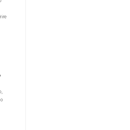
o
rire
o
o,
 o