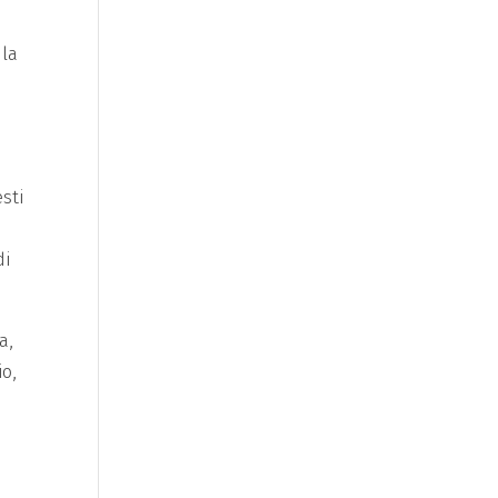
 la
sti
di
a,
io,