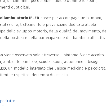
lato, un cammino poco stabile, dolore durante lo sport,
menti quotidiani.
 Poliambulatorio IELED
nasce per accompagnare bambini,
valutazione, trattamento e prevenzione dedicato all’età
ccupa dello sviluppo motorio, della qualità del movimento, de
, della postura e della partecipazione del bambino alle attiv
n viene osservato solo attraverso il sintomo. Viene accolto
ia, ambiente familiare, scuola, sport, autonomie e bisogni
LED
, un modello integrato che unisce medicina e psicologia
ttenti e rispettosi dei tempi di crescita.
 pediatrica