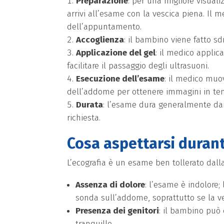
Preparazione
: per una migliore visual
arrivi all’esame con la vescica piena. Il 
dell’appuntamento.
Accoglienza
: il bambino viene fatto sd
Applicazione del gel
: il medico appli
facilitare il passaggio degli ultrasuoni.
Esecuzione dell’esame
: il medico muo
dell’addome per ottenere immagini in temp
Durata
: l’esame dura generalmente dai
richiesta.
Cosa aspettarsi duran
L’ecografia è un esame ben tollerato dall
Assenza di dolore
: l’esame è indolore;
sonda sull’addome, soprattutto se la v
Presenza dei genitori
: il bambino può
tranquillo.