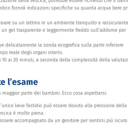
izzazione della vescica, potrebbe essere richiesto che il bam
medico fornirà indicazioni specifiche su quanta acqua bere p
raiare su un lettino in un ambiente tranquillo e rassicurante
ca un gel trasparente e leggermente freddo sull’addome per
ve delicatamente la sonda ecografica sulla parte inferiore
o reale degli organi interni.
 10 ai 20 minuti, a seconda della complessità della valutaz
te l’esame
a maggior parte dei bambini. Ecco cosa aspettarsi:
 l’unico lieve fastidio può essere dovuto alla pressione della
escica è molto piena.
 essere accompagnato da un genitore per sentirsi più sicuro