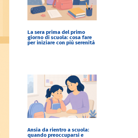
La sera prima del primo
giorno di scuola: cosa fare
per iniziare con più serenità
Ansia da rientro a scuola:
quando preoccuparsi e