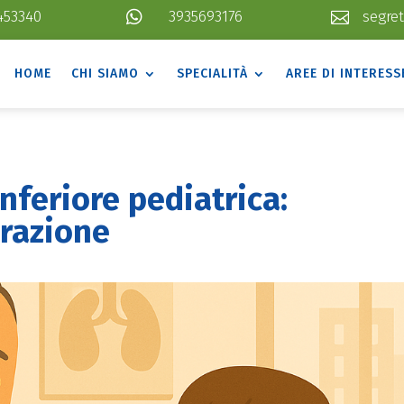
453340

3935693176
segret

HOME
CHI SIAMO
SPECIALITÀ
AREE DI INTERESS
nferiore pediatrica:
arazione