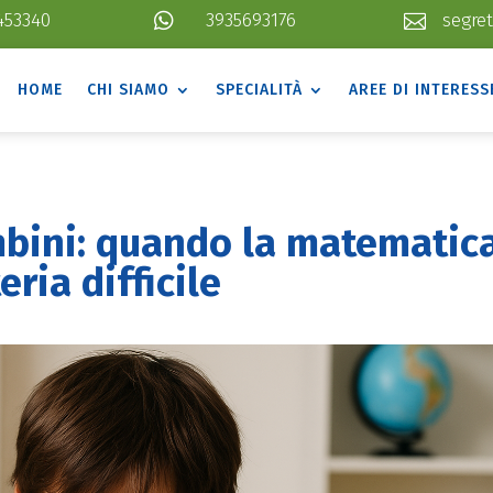
453340

3935693176
segret

HOME
CHI SIAMO
SPECIALITÀ
AREE DI INTERESS
mbini: quando la matematic
ria difficile