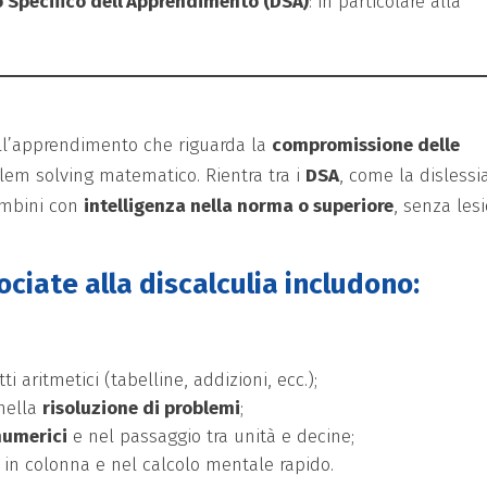
o Specifico dell’Apprendimento (DSA)
: in particolare alla
ll’apprendimento che riguarda la
compromissione delle
blem solving matematico. Rientra tra i
DSA
, come la dislessia
bambini con
intelligenza nella norma o superiore
, senza les
sociate alla discalculia includono:
tti aritmetici (tabelline, addizioni, ecc.);
nella
risoluzione di problemi
;
numerici
e nel passaggio tra unità e decine;
in colonna e nel calcolo mentale rapido.