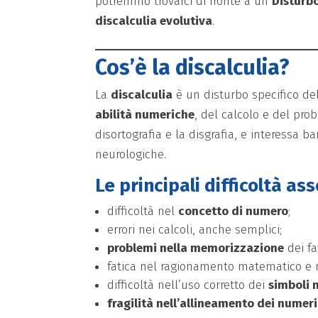
potremmo trovarci di fronte a un
Disturb
discalculia evolutiva
.
Cos’è la discalculia?
La
discalculia
è un disturbo specifico de
abilità numeriche
, del calcolo e del pro
disortografia e la disgrafia, e interessa 
neurologiche.
Le principali difficoltà as
difficoltà nel
concetto di numero
;
errori nei calcoli, anche semplici;
problemi nella memorizzazione
dei fa
fatica nel ragionamento matematico e 
difficoltà nell’uso corretto dei
simboli 
fragilità nell’allineamento dei numeri