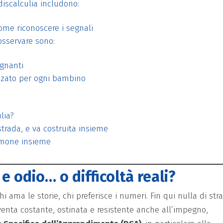
 discalculia includono:
ome riconoscere i segnali
osservare sono:
egnanti
izzato per ogni bambino
lia?
 strada, e va costruita insieme
iamone insieme
 odio… o difficoltà reali?
i ama le storie, chi preferisce i numeri. Fin qui nulla di str
enta costante, ostinata e resistente anche all’impegno,