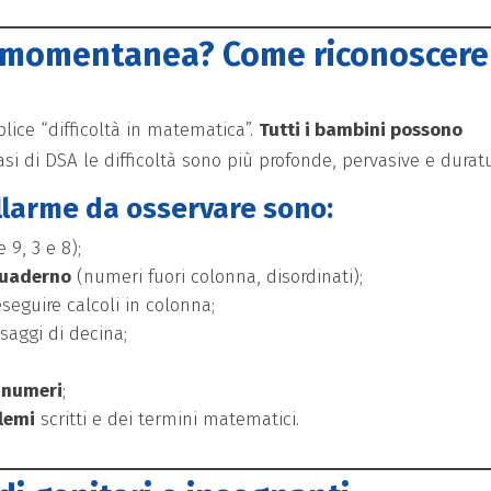
tà momentanea? Come riconoscere 
lice “difficoltà in matematica”.
Tutti i bambini possono
asi di DSA le difficoltà sono più profonde, pervasive e duratu
allarme da osservare sono:
e 9, 3 e 8);
 quaderno
(numeri fuori colonna, disordinati);
seguire calcoli in colonna;
saggi di decina;
i numeri
;
lemi
scritti e dei termini matematici.