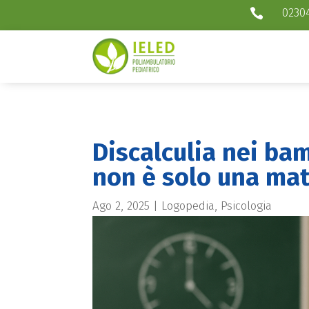
0230

Discalculia nei ba
non è solo una mate
Ago 2, 2025
|
Logopedia
,
Psicologia