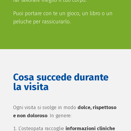
far lavorare meglio il tuo corpo.”
Puoi portare con te un gioco, un libro o un
peluche per rassicurarlo.
Cosa succede durante
la visita
Ogni visita si svolge in modo
dolce, rispettoso
e non doloroso
. In genere:
L’osteopata raccoglie
informazioni cliniche