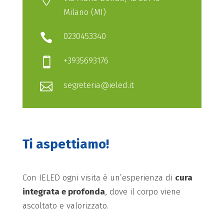
Milano (MI)
0230453340

+3935693176

segreteria@ieled.it

Ti aspettiamo!
Con IELED ogni visita è un’esperienza di
cura
integrata e profonda
, dove il corpo viene
ascoltato e valorizzato.