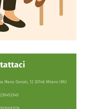
tattaci
ia Mario Donati, 12 20146 Milano (MI)
230453340
3935693176