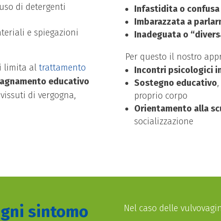
uso di detergenti
Infastidita o confusa
Imbarazzata a parlar
teriali e spiegazioni
Inadeguata o “divers
Per questo il nostro appr
i limita al
trattamento
Incontri psicologici i
agnamento educativo
Sostegno educativo
,
 vissuti di vergogna,
proprio corpo
Orientamento alla sc
socializzazione
ogni sintomo
Nel caso delle vulvovagini