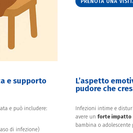
PRENOTA UNA VISIT
ca e supporto
L’aspetto emotiv
pudore che cres
cata e può includere:
Infezioni intime e distu
avere un
forte impatto
bambina o adolescente p
aso di infezione)