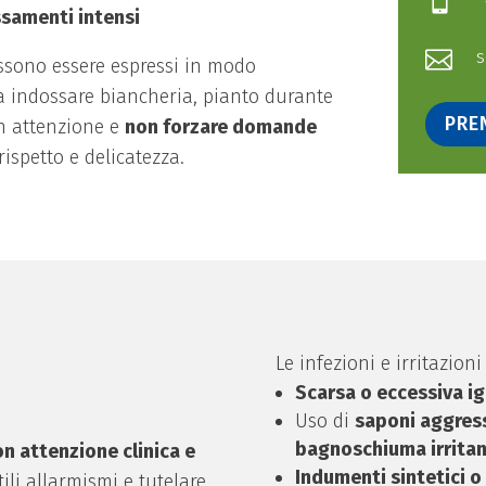

ssamenti intensi
s

ossono essere espressi in modo
i o a indossare biancheria, pianto durante
PRE
n attenzione e
non forzare domande
rispetto e delicatezza.
Le infezioni e irritazion
Scarsa o eccessiva ig
Uso di
saponi aggress
bagnoschiuma irritan
on attenzione clinica e
Indumenti sintetici o
tili allarmismi e tutelare