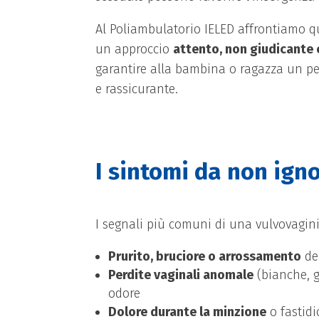
Al Poliambulatorio IELED affrontiamo 
un approccio
attento, non giudicante 
garantire alla bambina o ragazza un pe
e rassicurante.
I sintomi da non ign
I segnali più comuni di una vulvovagin
Prurito, bruciore o arrossamento
de
Perdite vaginali anomale
(bianche, gi
odore
Dolore durante la minzione
o fastid