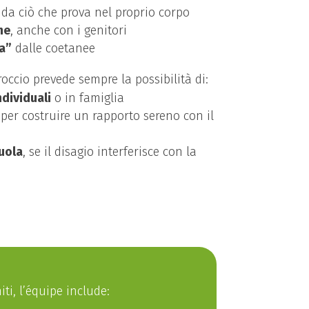
da ciò che prova nel proprio corpo
ne
, anche con i genitori
a”
dalle coetanee
occio prevede sempre la possibilità di:
ndividuali
o in famiglia
 per costruire un rapporto sereno con il
uola
, se il disagio interferisce con la
ti, l’équipe include: