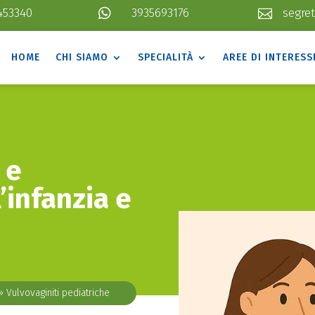
453340

3935693176
segret

HOME
CHI SIAMO
SPECIALITÀ
AREE DI INTERESS
 e
’infanzia e
»
Vulvovaginiti pediatriche