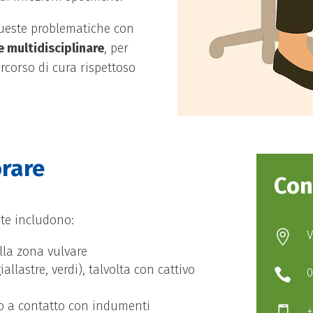
queste problematiche con
e multidisciplinare
, per
rcorso di cura rispettoso
orare
Con
ite includono:
V

lla zona vulvare
allastre, verdi), talvolta con cattivo
0

io a contatto con indumenti
+