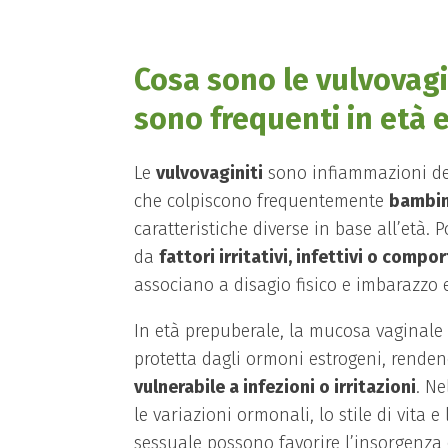
Cosa sono le vulvovagi
sono frequenti in età 
Le
vulvovaginiti
sono infiammazioni del
che colpiscono frequentemente
bambin
caratteristiche diverse in base all’età.
da
fattori irritativi, infettivi o comp
associano a disagio fisico e imbarazzo 
In età prepuberale, la mucosa vaginale 
protetta dagli ormoni estrogeni, rende
vulnerabile a infezioni o irritazioni
. Ne
le variazioni ormonali, lo stile di vita e l
sessuale possono favorire l’insorgenza d