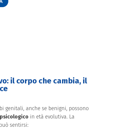
A
o: il corpo che cambia, il
ce
rbi genitali, anche se benigni, possono
 psicologico
in età evolutiva. La
uò sentirsi: