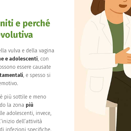
niti e perché
evolutiva
la vulva e della vagina
e e adolescenti
, con
 Possono essere causate
ortamentali
, e spesso si
emotivo.
è più sottile e meno
ndo la zona
più
lle adolescenti, invece,
’inizio dell’attività
i infezioni specifiche.