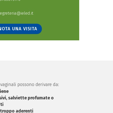
egreteria@ieled.it
NOTA UNA VISITA
i vaginali possono derivare da:
iene
ivi, salviette profumate o
ti
 troppo aderenti