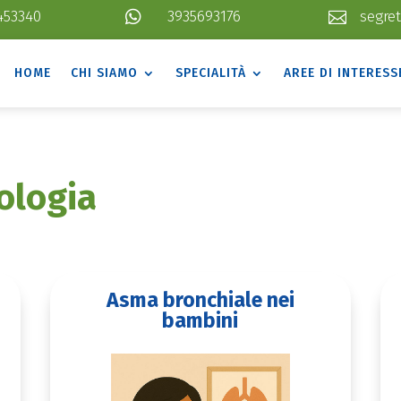
453340

3935693176
segret

HOME
CHI SIAMO
SPECIALITÀ
AREE DI INTERESS
gologia
Asma bronchiale nei
bambini