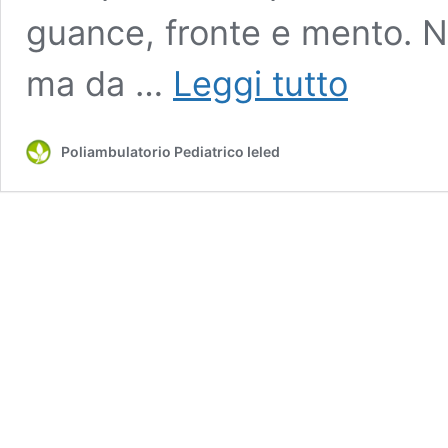
guance, fronte e mento. N
Acne
ma da …
Leggi tutto
infantile
e
giovanile:
Poliambulatorio Pediatrico Ieled
non
è
solo
un
problema
da
adolescenti